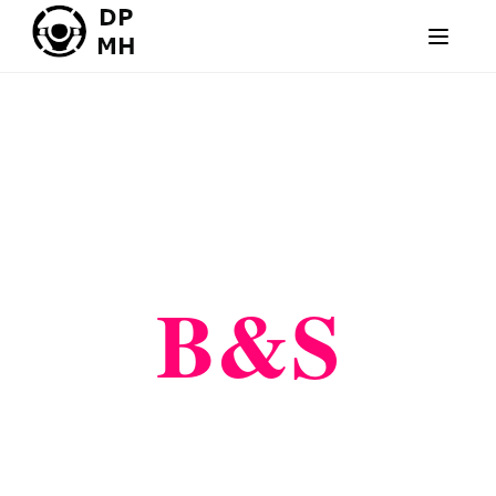
About
B&S